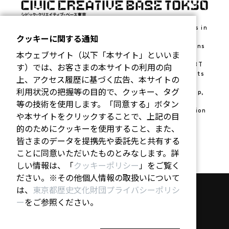
Civic Creative Base Tokyo [CCBT] opened its doors in
October 2022 in Shibuya, Tokyo as a hub for the
クッキーに関する通知
public to explore their “civic-creative” imaginations
本ウェブサイト（以下「本サイト」といいま
through art and digital technology. As a lab to
realize and popularize this “civic creativity,” CCBT
す）では、お客さまの本サイトの利用の向
hosts projects and events in tandem with its experts
上、アクセス履歴に基づく広告、本サイトの
and collaborators in the fields of art, design, and
利用状況の把握等の目的で、クッキー、タグ
technology. Through its five core programs–Meetup,
Workshop, Art Incubation, Camp, and Showcase–
等の技術を使用します。「同意する」ボタン
CCBT aims to become the driving force of innovation
や本サイトをクリックすることで、上記の目
that is generated from Tokyo.
的のためにクッキーを使用すること、また、
https://ccbt.rekibun.or.jp
皆さまのデータを提携先や委託先と共有する
ことに同意いただいたものとみなします。詳
しい情報は、「
クッキーポリシー
」をご覧く
ださい。※その他個人情報の取扱いについて
は、
東京都歴史文化財団プライバシーポリシ
プライバシーポリシー
｜
お問い合わせ
ー
をご参照ください。