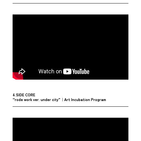
4.SIDE CORE
“rode work ver. under city”
｜Art Incubation Program