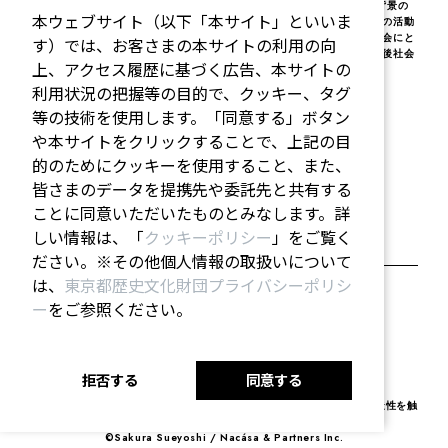
とDenise Hirtenfelderによる作品解説と、展示にまつわる社会的な背景の
本ウェブサイト（以下「本サイト」といいま
紹介を行いました。本ツアーでは世界で活躍するトップアーティスト達の活動
が、市民やスタートアップにどのようにインスピレーションを与え、社会にと
す）では、お客さまの本サイトの利用の向
ってどのように触媒として機能しているかを展示作品を例に紹介し、今後社会
上、アクセス履歴に基づく広告、本サイトの
に求められるアートとイノベーション可能性を提示しました。
利用状況の把握等の目的で、クッキー、タグ
<日英逐次通訳付>
等の技術を使用します。「同意する」ボタン
【 開催日時 】
12月16日（土）17：30～18：30
や本サイトをクリックすることで、上記の目
【 登壇者 】
的のためにクッキーを使用すること、また、
久納鏡子
（アルスエレクトロニカ・アンバサダー）
皆さまのデータを提携先や委託先と共有する
Denise Hirtenfelder
(アルスエレクトロニカ・フューチャーラボ リサーチャー）
ことに同意いただいたものとみなします。詳
しい情報は、「
クッキーポリシー
」をご覧く
ださい。※その他個人情報の取扱いについて
は、
東京都歴史文化財団プライバシーポリシ
ー
をご参照ください。
拒否する
同意する
Ars Electronica Inspirationギャラリーツアー「Art as Catalyst – 創造性を触
発するアーティストたち」(2023年)
©Sakura Sueyoshi / Nacása & Partners Inc.