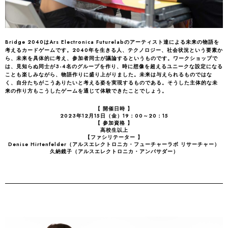
Bridge 2040はArs Electronica Futurelabのアーティスト達による未来の物語を
考えるカードゲームです。2040年を生きる人、テクノロジー、社会状況という要素か
ら、未来を具体的に考え、参加者同士が議論するというものです。ワークショップで
は、見知らぬ同士が3-4名のグループを作り、時に想像を超えるユニークな設定になる
ことも楽しみながら、物語作りに盛り上がりました。未来は与えられるものではな
く、自分たちがこうありたいと考える姿を実現するものである。そうした主体的な未
来の作り方もこうしたゲームを通じて体験できたことでしょう。
【 開催日時 】
2023年12月15日（金）19：00～20：15
【 参加資格 】
高校生以上
【ファシリテーター 】
Denise Hirtenfelder（アルスエレクトロニカ・フューチャーラボ リサーチャー）
久納鏡子（アルスエレクトロニカ・アンバサダー）