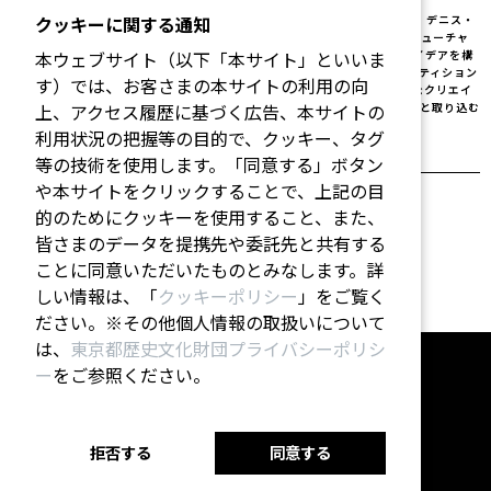
クッキーに関する通知
2023年のはじめ、フューチャーラボのメンバーであるペーター・ハイダー、デニス・
ヒルテンフェルダー、ニコラス・ナヴォー、マリア・プファイファーは、フューチャ
本ウェブサイト（以下「本サイト」といいま
ーラボ・アイデア・エクスペディションの一環として、ブリッジ2040のアイデアを構
想した。アイデア・エクスペディションは毎年フューチャーラボ内のコンペティション
す）では、お客さまの本サイトの利用の向
として開催され、2つの受賞プロジェクトを表彰している。この4人の多様なクリエイ
上、アクセス履歴に基づく広告、本サイトの
ターは、未来のトピックに関する議論にはさまざまな世代のグループをもっと取り込む
べきだというビジョンを共有している。
利用状況の把握等の目的で、クッキー、タグ
等の技術を使用します。「同意する」ボタン
や本サイトをクリックすることで、上記の目
的のためにクッキーを使用すること、また、
皆さまのデータを提携先や委託先と共有する
ことに同意いただいたものとみなします。詳
しい情報は、「
クッキーポリシー
」をご覧く
ださい。※その他個人情報の取扱いについて
は、
東京都歴史文化財団プライバシーポリシ
ー
をご参照ください。
プライバシーポリシー
｜
お問い合わせ
拒否する
同意する
Arts Council Tokyo
Tokyo Metropolitan Foundation for History and Culture