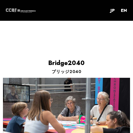
内
JP
EN
容
を
ス
キ
ッ
プ
Bridge2040
ブリッジ2040