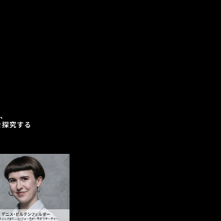
、
を探究する