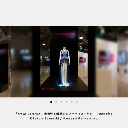
「Art as Catalyst – 創造性を触発するアーティストたち」（2023年）
©Sakura Sueyoshi / Nacása & Partners Inc.