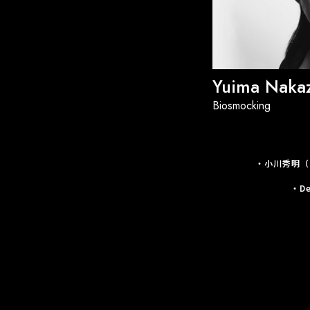
Yuima Naka
Biosmocking
・小川秀明（
・D