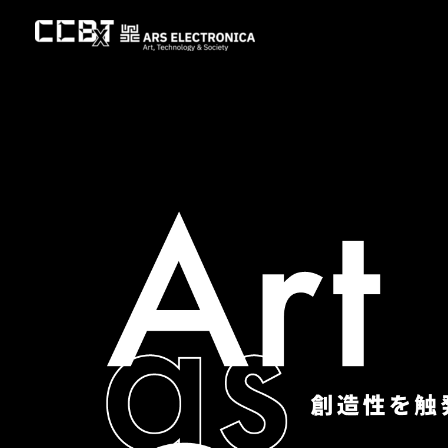
内
容
を
ス
キ
ッ
プ