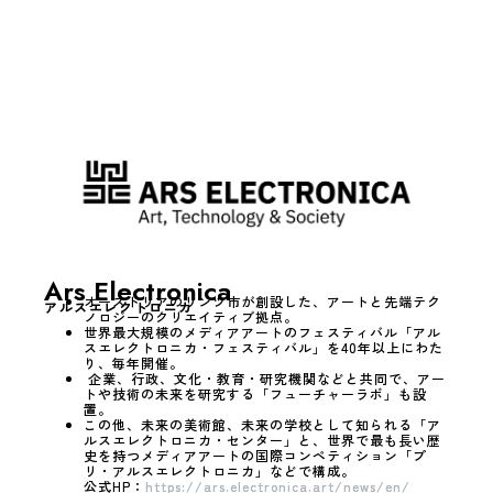
Ars Electronica
オーストリアのリンツ市が創設した、アートと先端テク
アルスエレクトロニカ
ノロジーのクリエイティブ拠点。
世界最大規模のメディアアートのフェスティバル「アル
スエレクトロニカ・フェスティバル」を40年以上にわた
り、毎年開催。
企業、行政、文化・教育・研究機関などと共同で、アー
トや技術の未来を研究する「フューチャーラボ」も設
置。
この他、未来の美術館、未来の学校として知られる「ア
ルスエレクトロニカ・センター」と、世界で最も長い歴
史を持つメディアアートの国際コンペティション「プ
リ・アルスエレクトロニカ」などで構成。
公式HP：
https://ars.electronica.art/news/en/