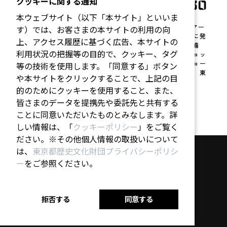
クッキーに関する通知
本ウェブサイト（以下「本サイト」といいま
シビック・クリエイティブ・ベース東京［CCBT］は、アー
す）では、お客さまの本サイトの利用の向
トとデジタルテクノロジーを通じて人々の創造性を社会に発
上、アクセス履歴に基づく広告、本サイトの
揮するための活動拠点。ラボ、スタジオ等のスペースを備
利用状況の把握等の目的で、クッキー、タグ
え、５つのコアプログラム「ミートアップ」「ワークショッ
プ」「アート・インキュベーション」「キャンプ」「ショー
等の技術を使用します。「同意する」ボタン
ケース」をはじめとするさまざまなプログラムを通じて、東
や本サイトをクリックすることで、上記の目
京をより良い都市に変える原動力となっていく。
的のためにクッキーを使用すること、また、
公式HP：
https://ccbt.rekibun.or.jp
皆さまのデータを提携先や委託先と共有する
ことに同意いただいたものとみなします。詳
しい情報は、「
クッキーポリシー
」をご覧く
ださい。※その他個人情報の取扱いについて
は、
東京都歴史文化財団プライバシーポリシ
プライバシーポリシー
｜
お問い合わせ
ー
をご参照ください。
拒否する
同意する
Arts Council Tokyo
Tokyo Metropolitan Foundation for History and Culture