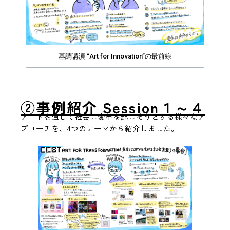
基調講演 “Art for Innovation”の最前線
②事例紹介 Session１～４
アートを通じて社会に変革を起こそうとする様々なア
プローチを、4つのテーマから紹介しました。