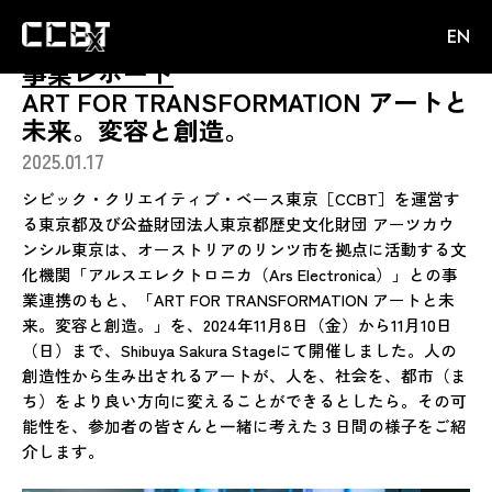
内
EN
容
を
事業レポート
ス
ART FOR TRANSFORMATION アートと
キ
未来。変容と創造。
ッ
2025.01.17
プ
シビック・クリエイティブ・ベース東京［CCBT］を運営す
る東京都及び公益財団法人東京都歴史文化財団 アーツカウ
ンシル東京は、オーストリアのリンツ市を拠点に活動する文
化機関「アルスエレクトロニカ（Ars Electronica）」との事
業連携のもと、「ART FOR TRANSFORMATION アートと未
来。変容と創造。」を、2024年11月8日（金）から11月10日
（日）まで、Shibuya Sakura Stageにて開催しました。人の
創造性から生み出されるアートが、人を、社会を、都市（ま
ち）をより良い方向に変えることができるとしたら。その可
能性を、参加者の皆さんと一緒に考えた３日間の様子をご紹
介します。