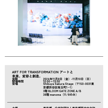
ART FOR TRANSFORMATION アートと
未来。変容と創造。
会期
2024年11月8日（金）-11月10日（日）
開場時間
10:00～19:00
会場
Shibuya Sakura Stage（〒150-0031東
京都渋谷区桜丘町1−1）
3階 BLOOM GATE ZONE A/B
38階 manoma（11/8のみ）
主催
東京都、公益財団法人東京都歴史文化財